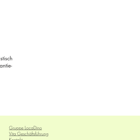
stisch
antie-
Gruppe LocaDino
Vita Geschäftsführung
Kontakt