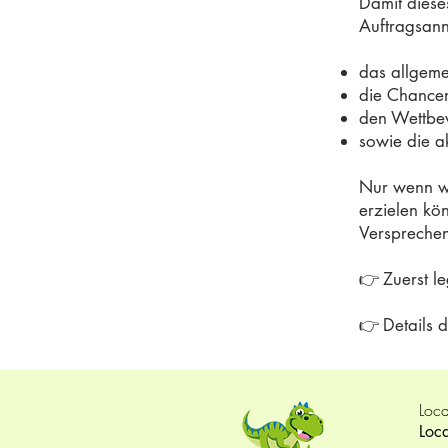
Damit dieses
Auftragsann
das allgeme
die Chancen
den Wettbe
sowie die a
Nur wenn wi
erzielen kö
Versprechen
👉 Zuerst l
👉 Details 
Loca
Loc