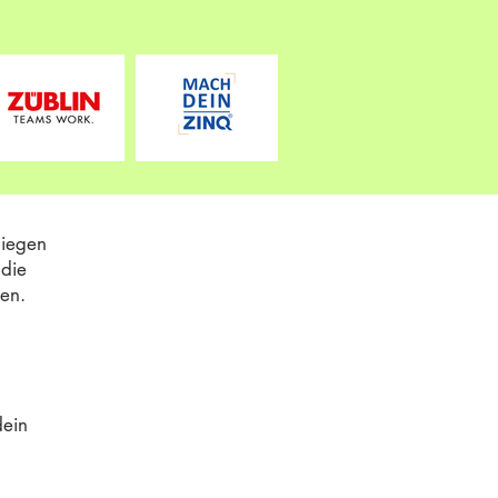
liegen
die
ben.
dein