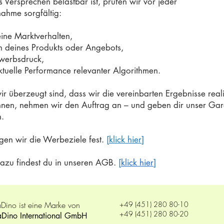
 Versprechen belastbar ist, prüfen wir vor jeder
ahme sorgfältig:
ine Marktverhalten,
 deines Produkts oder Angebots,
werbsdruck,
ktuelle Performance relevanter Algorithmen.
r überzeugt sind, dass wir die vereinbarten Ergebnisse reali
nnen, nehmen wir den Auftrag an – und geben dir unser Gar
.
egen wir die Werbeziele fest.
[
klick hier]
dazu findest du in unseren AGB.
[
klick hier
]
Dino ist eine Marke von
+49 (451) 280 80-10
+49 (451) 280 80-20
aDino International GmbH