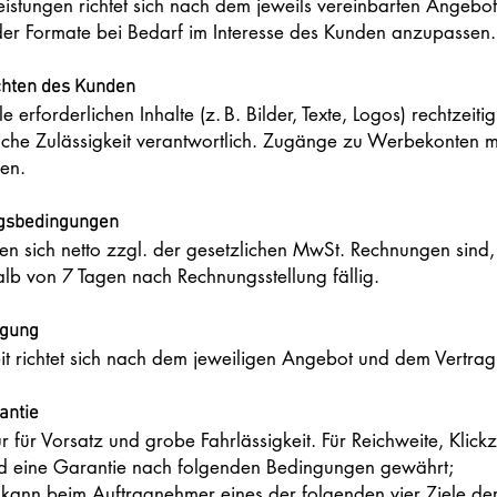
istungen richtet sich nach dem jeweils vereinbarten Angebot
 oder Formate bei Bedarf im Interesse des Kunden anzupassen.
ichten des Kunden
le erforderlichen Inhalte (z. B. Bilder, Texte, Logos) rechtzei
tliche Zulässigkeit verantwortlich. Zugänge zu Werbekonten 
den.
ngsbedingungen
hen sich netto zzgl. der gesetzlichen MwSt. Rechnungen sind,
alb von 7 Tagen nach Rechnungsstellung fällig.
igung
it richtet sich nach dem jeweiligen Angebot und dem Vertrag
antie
r für Vorsatz und grobe Fahrlässigkeit. Für Reichweite, Klic
d eine Garantie nach folgenden Bedingungen gewährt;
 kann beim Auftragnehmer eines der folgenden vier Ziele 