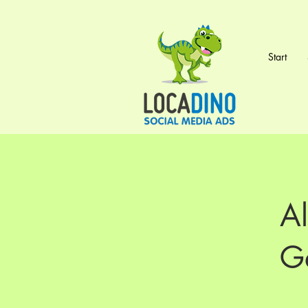
Start
A
G