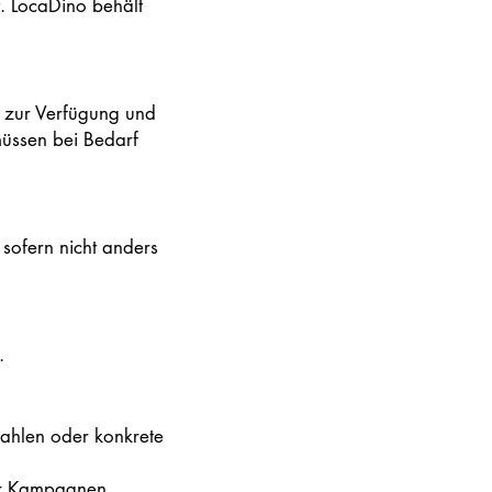
. LocaDino behält
tig zur Verfügung und
müssen bei Bedarf
 sofern nicht anders
.
kzahlen oder konkrete
der Kampagnen