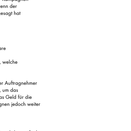
wenn der
gesagt hat
are
, welche
der Auftragnehmer
, um das
as Geld für die
gnen jedoch weiter